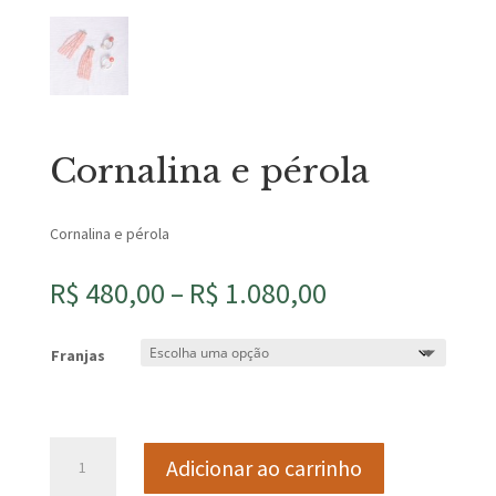
Cornalina e pérola
Cornalina e pérola
Faixa
R$
480,00
–
R$
1.080,00
de
preço:
Franjas
R$ 480,00
através
R$ 1.080,00
Cornalina
Adicionar ao carrinho
e