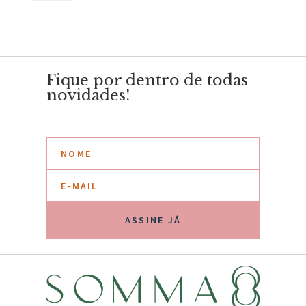
pérola
quantidade
Fique por dentro de todas
novidades!
ASSINE JÁ